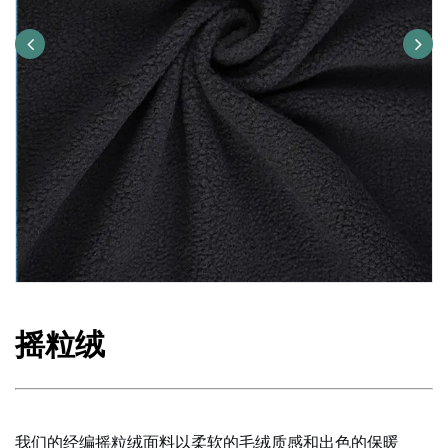
摇粒绒
我们的经编摇粒绒面料以柔软的毛绒质感和出色的保暖