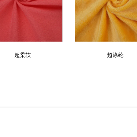
超柔软
超涤纶